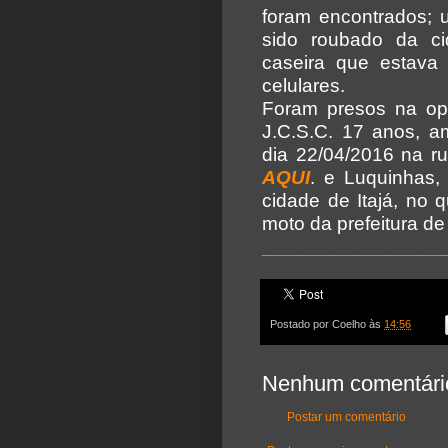
foram encontrados; u
sido roubado da ci
caseira que estava
celulares.
Foram presos na op
J.C.S.C. 17 anos, a
dia 22/04/2016 na r
AQUI
. e Luquinhas,
cidade de Itajá, no q
moto da prefeitura de I
________________
Postado por
Coelho
às
14:56
Nenhum comentári
Postar um comentário