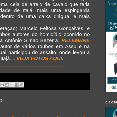
ma cela de arreio de cavalo que teria
dade de Itajá, mais uma espingarda
 dentro de uma caixa d’água, e mais
eração; Marcelo Feitosa Gonçalves, e
mbos autores do homicídio ocorrido no
ua Antônio Simão Bezerra.
RELEMBRE
 autor de vários roubos em Assu e na
ual participou do assalto, onde levou a
tajá....
VEJA FOTOS AQUI.
_______________________
o:
C & C H