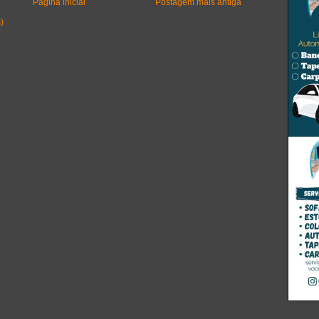
Página inicial
Postagem mais antiga
)