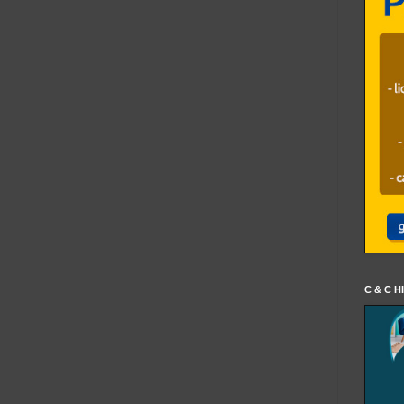
C & C H