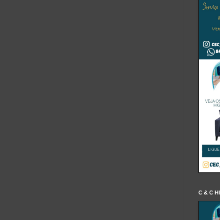
C & C H