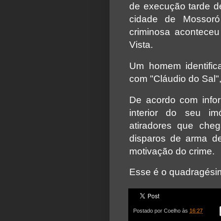
de execução tarde de
cidade de Mossor
criminosa acontece
Vista.
Um homem identific
com "Cláudio do Sal",
De acordo com infor
interior do seu im
atiradores que che
disparos de arma d
motivação do crime.
Esse é o quadragési
Postado por
Coelho
às
16:27