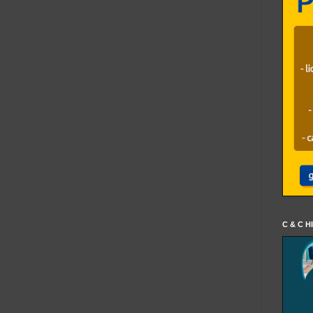
C & C H