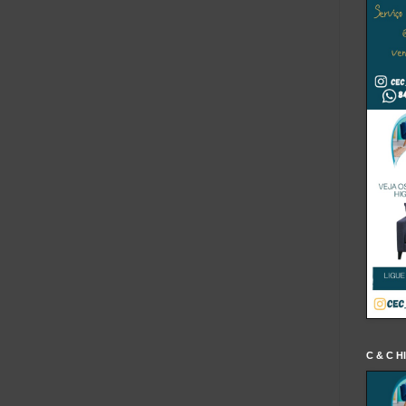
C & C H