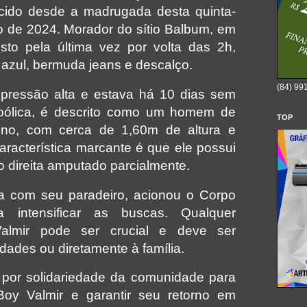
cido desde a madrugada desta quinta-
o de 2024. Morador do sítio Balbum, em
isto pela última vez por volta das 2h,
azul, bermuda jeans e descalço.
(84) 99
 pressão alta e estava há 10 dias sem
coólica, é descrito como um homem de
TOP
reno, com cerca de 1,60m de altura e
racterística marcante é que ele possui
direita amputado parcialmente.
da com seu paradeiro, acionou o Corpo
 intensificar as buscas. Qualquer
Valmir pode ser crucial e deve ser
dades ou diretamente à família.
 por solidariedade da comunidade para
Boy Valmir e garantir seu retorno em