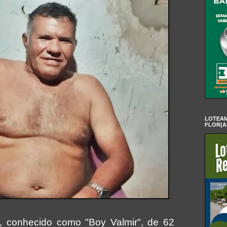
LOTEAM
FLOR(A
z, conhecido como "Boy Valmir", de 62