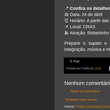
📍
Confira os detalhe
📅 Data: 24 de abril
⏰ Horário: A partir das
📌 Local: CRAS
🎤 Atração: Robertinho
Prepare o sapato e 
integração, música e m
Postado por
Coelho
às
13:39
Nenhum comentári
Postar um comentário
Postagem mais recente
Assinar:
Postar comentários (Atom