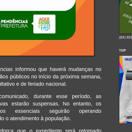
(84) 99
TOP
ncias
informou que haverá mudanças no
ãos públicos no início da próxima semana,
tativo e de feriado nacional.
municado, durante esse período, as
tivas estarão suspensas. No entanto, os
ados essenciais seguirão operando
do o atendimento à população.
eforça que o expediente será retomado