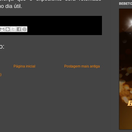
BEBET
 dia útil.
o:
Página inicial
Postagem mais antiga
)