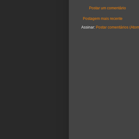
Postar um comentário
Postagem mais recente
Assinar:
Postar comentários (Atom