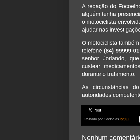
A redação do Focoelh
alguém tenha presenci
o motociclista envolvi
ajudar nas investigaçõ
O motociclista também
telefone
(84) 99999-01
senhor Jorlando, que
custear medicamento
durante o tratamento.
As circunstâncias d
autoridades competent
Postado por
Coelho
às
22:10
Nenhum comentári