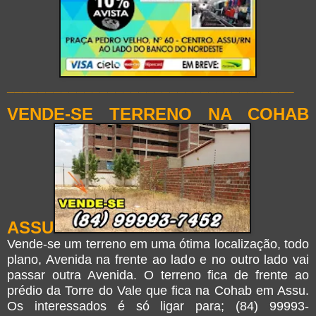
_____________________________________
VENDE-SE TERRENO NA COHAB
ASSU
Vende-se um terreno em uma ótima localização, todo
plano, Avenida na frente ao lado e no outro lado vai
passar outra Avenida. O terreno fica de frente ao
prédio da Torre do Vale que fica na Cohab em Assu.
Os interessados é só ligar para; (84) 99993-