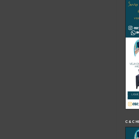
C & C H