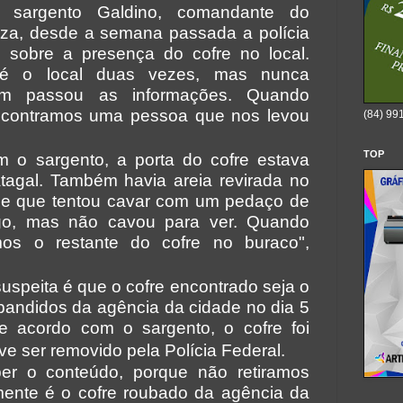
sargento Galdino, comandante do
eza, desde a semana passada a polícia
 sobre a presença do cofre no local.
té o local duas vezes, mas nunca
em passou as informações. Quando
ncontramos uma pessoa que nos levou
(84) 99
TOP
 o sargento, a porta do cofre estava
tagal. Também havia areia revirada no
sse que tentou cavar com um pedaço de
go, mas não cavou para ver. Quando
os o restante do cofre no buraco",
uspeita é que o cofre encontrado seja o
andidos da agência da cidade no dia 5
e acordo com o sargento, o cofre foi
ve ser removido pela Polícia Federal.
r o conteúdo, porque não retiramos
ente é o cofre roubado da agência da