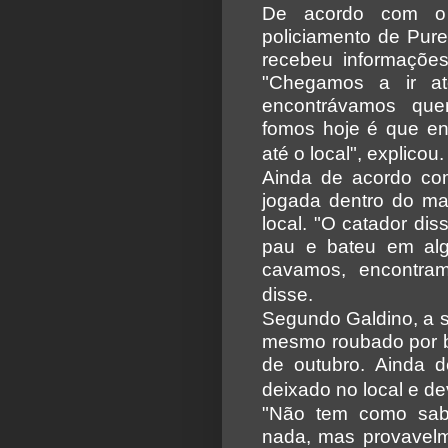
De acordo com o 
policiamento de Pur
recebeu informações
"Chegamos a ir a
encontrávamos qu
fomos hoje é que e
até o local", explicou.
Ainda de acordo com
jogada dentro do ma
local. "O catador di
pau e bateu em al
cavamos, encontram
disse.
Segundo Galdino, a s
mesmo roubado por b
de outubro. Ainda d
deixado no local e de
"Não tem como sabe
nada, mas provavelm