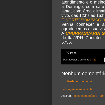
atendimento e o melho
a Domingo, com café
janta, com área clima
vivo, das 12:hs as 15:h
E NESTE DOMINGO 3
Venha conhecer e sa
agradecemos a sua visi
A
CHURRASCARIA 
de Itajá/RN. Contatos:
6736.
Postado por
Coelho
às
07:22
Nenhum comentári
Postar um comentário
Postagem mais recente
Assinar:
Postar comentários (Atom