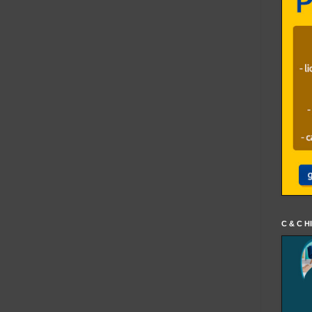
C & C H