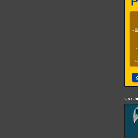
C & C H