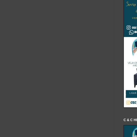
C & C H