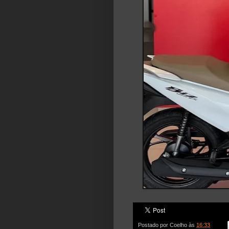
Postado por
Coelho
às
16:33