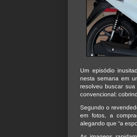
Um episódio inusit
nesta semana em um
resolveu buscar sua 
convencional: cobrin
Segundo o revendedo
em fotos, a comprad
alegando que “a esp
As imagens rapidame