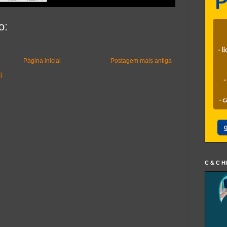
o:
Página inicial
Postagem mais antiga
)
C & C H