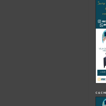
C & C H