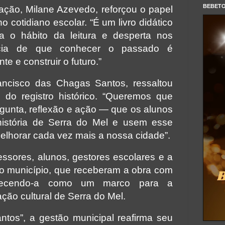
BEBET
ação, Milane Azevedo, reforçou o papel
 cotidiano escolar. “É um livro didático
va o hábito da leitura e desperta nos
ncia de que conhecer o passado é
e e construir o futuro.”
ancisco das Chagas Santos, ressaltou
 do registro histórico. “Queremos que
gunta, reflexão e ação — que os alunos
istória de Serra do Mel e usem esse
lhorar cada vez mais a nossa cidade”.
essores, alunos, gestores escolares e a
o município, que receberam a obra com
nhecendo-a como um marco para a
ção cultural de Serra do Mel.
tos”, a gestão municipal reafirma seu