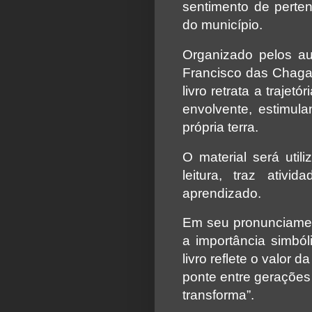
sentimento de perte
do município.
Organizado pelos au
Francisco das Chagas
livro retrata a trajet
envolvente, estimula
própria terra.
O material será util
leitura, traz ativ
aprendizado.
Em seu pronunciamen
a importância simból
livro reflete o valor 
ponte entre gerações
transforma”.