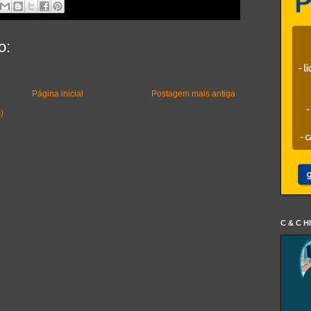
o:
Página inicial
Postagem mais antiga
)
C & C H