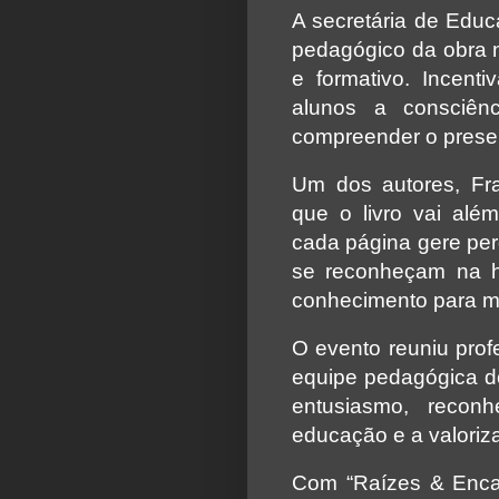
A secretária de Educ
pedagógico da obra no
e formativo. Incenti
alunos a consciê
compreender o present
Um dos autores, Fr
que o livro vai além
cada página gere per
se reconheçam na h
conhecimento para me
O evento reuniu prof
equipe pedagógica d
entusiasmo, reco
educação e a valoriza
Com “Raízes & Encan