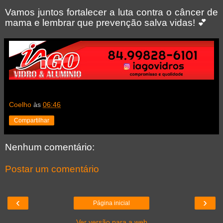
Vamos juntos fortalecer a luta contra o câncer de
mama e lembrar que prevenção salva vidas!
💕
Coelho
às
06:46
Compartilhar
Nenhum comentário:
Postar um comentário
‹
›
Página inicial
Ver versão para a web