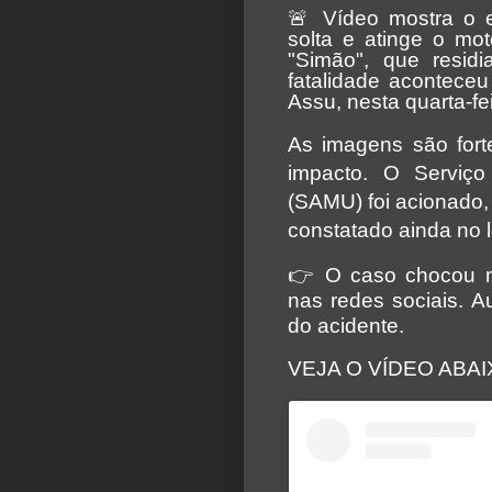
🚨
Vídeo mostra o 
solta e atinge o mot
"Simão", que resid
fatalidade acontec
Assu, nesta quarta-fei
As imagens são fort
impacto. O Serviç
(SAMU) foi acionado, 
constatado ainda no l
👉
O caso chocou m
nas redes sociais. A
do acidente.
VEJA O VÍDEO ABA