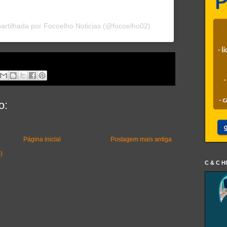
rtilhada por Focoelho Noticias (@focoelho02)
o:
Página inicial
Postagem mais antiga
)
C & C H