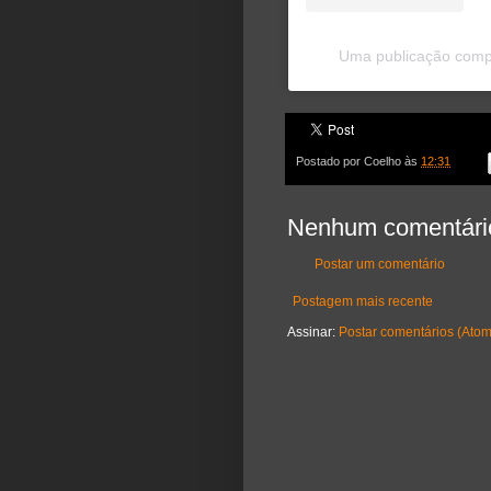
Uma publicação compa
Postado por
Coelho
às
12:31
Nenhum comentári
Postar um comentário
Postagem mais recente
Assinar:
Postar comentários (Atom