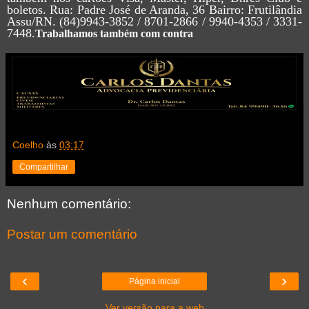
boletos. Rua: Padre José de Aranda, 36 Bairro: Frutilândia
Assu/RN. (84)9943-3852 / 8701-2866 / 9940-4353 / 3331-
7448.
Trabalhamos também com contra
Coelho
às
03:17
Compartilhar
Nenhum comentário:
Postar um comentário
‹
›
Página inicial
Ver versão para a web