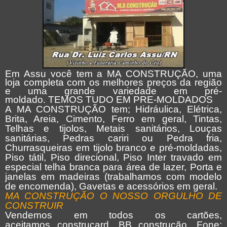
Em Assu você tem a MA CONSTRUÇÃO, uma
loja completa com os melhores preços da região
e uma grande variedade em pré-
moldado. TEMOS TUDO EM PRE-MOLDADOS
A MA CONSTRUÇÃO tem; Hidráulica, Elétrica,
Brita, Areia, Cimento, Ferro em geral, Tintas,
Telhas e tijolos, Metais sanitários, Louças
sanitárias, Pedras cariri ou Pedra fria,
Churrasqueiras em tijolo branco e pré-moldadas,
Piso tátil, Piso direcional, Piso Inter travado em
especial telha branca para área de lazer, Porta e
janelas em madeiras (trabalhamos com modelo
de encomenda), Gavetas e acessórios em geral.
MA CONSTRUÇÃO O NOSSO ORGULHO DE
CONSTRUIR
Vendemos em todos os cartões,
aceitamos construcard, BB construção. Fone: