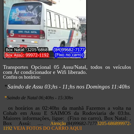
Transportes Opcional 05 Assu/Natal, todos os veículos
com Ar condicionador e Wifi liberado.
Confira os horários:
*
Saindo de Assu 03;hs - 11;hs nos Domingos 11:40hs
*
Saindo de Natal 06;40hs - 15:30hs
os horários as 02:40hs da manhã Fazemos a volta na
Cohab em Assu E SAIMOS da Rodoviaria de 03:hs.
Maiores informações, ligue: (Fixo no carro), Box Natal: ,
Box Assú: ....
Atenção
(84)99682-7177
3205-6868
99972-
1192
VEJA FOTOS DO CARRO AQUI
____________________________