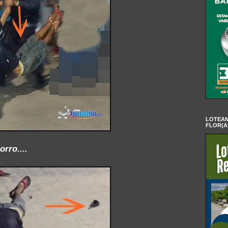
LOTEAM
FLOR(A
rro....