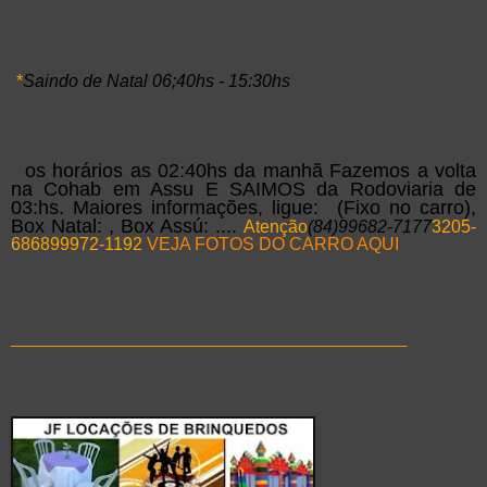
*
Saindo de Natal 06;40hs - 15:30hs
os horários as 02:40hs da manhã Fazemos a volta
na Cohab em Assu E SAIMOS da Rodoviaria de
03:hs. Maiores informações, ligue: (Fixo no carro),
Box Natal: , Box Assú: ....
Atenção
(84)99682-7177
3205-
6868
99972-1192
VEJA FOTOS DO CARRO AQUI
____________________________