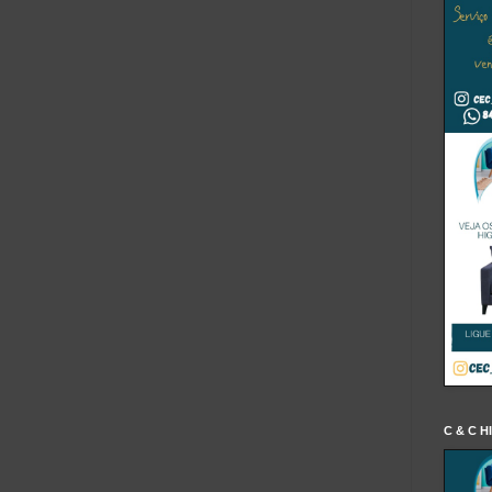
C & C H