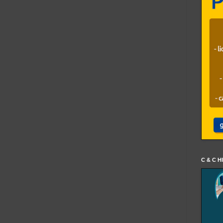
C & C H