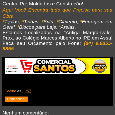
Central Pre-Moldados e Construção!
Aqui Você Encontra tudo que Precisa para sua
Obra.
*
Tijolos,
*
Telhas,
*
Brita,
*
Cimento,
*
Ferragem em
Geral,
*
Blocos para Laje,
*
Areias.
Estamos Localizados na "Antiga Margranvale"
Prox. ao Colégio Marcos Alberto no IPE em Assu!
Faça seu Orçamento pelo Fone:
(84) 9.9855-
9855
.
Coelho
às
11:57
Compartilhar
Nenhum comentário: