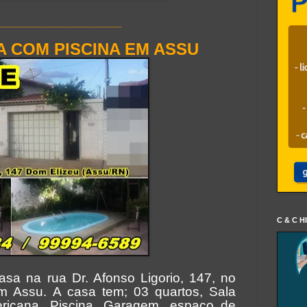
__________________________
A COM PISCINA EM ASSU
C & C H
sa na rua Dr. Afonso Ligorio, 147, no
m Assu. A casa tem; 03 quartos, Sala
ricana, Piscina, Garagem, espaço de