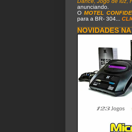
Dance, Jogo de luz, 
anunciando.
O
MOTEL CONFID
para a BR- 304...
CLI
________________
NOVIDADES NA