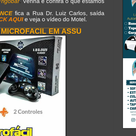
Frigobar
.
Venha e confira o que estamos
ENCE
fica a Rua Dr. Luiz Carlos, saída
CK AQUI
e veja o vídeo do Motel.
_________________________
 MICROFACIL EM ASSU