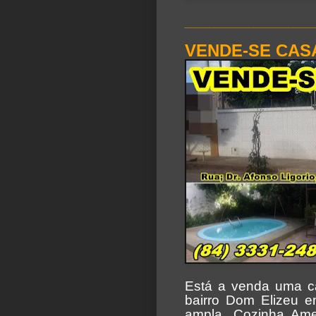
__________________________
VENDE-SE CAS
Está a venda uma ca
bairro Dom Elizeu e
ampla, Cozinha Ame