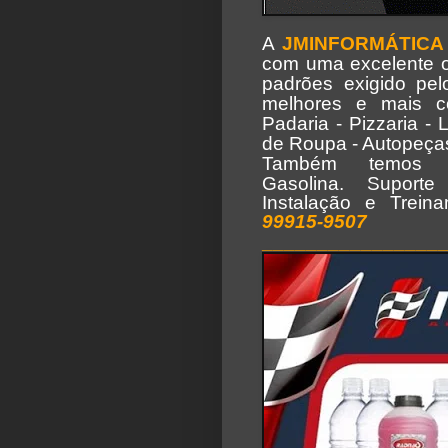
A
JMINFORMÁTICA
com uma excelente op
padrões exigido pe
melhores e mais c
Padaria - Pizzaria - 
de Roupa - Autopeças 
Também temos 
Gasolina.
Suporte
Instalação e Treina
99915-9507
________________