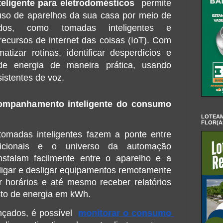
eligente para eletrodomésticos
  permite 
 uso de aparelhos da sua casa por meio de 
tados, como tomadas inteligentes e 
ecursos de internet das coisas (IoT). Com 
atizar rotinas, identificar desperdícios e 
e energia de maneira prática, usando 
istentes de voz.
ompanhamento inteligente do consumo 
LOTEAM
FLOR(A
omadas inteligentes fazem a ponte entre 
adicionais e o universo da automação 
instalam facilmente entre o aparelho e a 
 ligar e desligar equipamentos remotamente 
r horários e até mesmo receber relatórios 
sto de energia em kWh.
ados, é possível  
monitorar o consumo 