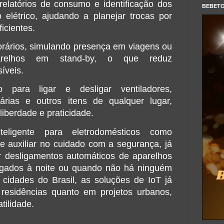
relatórios de consumo e identificação dos 
BEBET
o elétrico, ajudando a planejar trocas por 
icientes.
ários, simulando presença em viagens ou 
arelhos em stand-by, o que reduz 
síveis.
o para ligar e desligar ventiladores, 
nárias e outros itens de qualquer lugar, 
liberdade e praticidade.
O monitoramento inteligente para eletrodomésticos como 
 auxiliar no cuidado com a segurança, já 
 desligamentos automáticos de aparelhos 
igados à noite ou quando não há ninguém 
idades do Brasil, as soluções de IoT já 
esidências quanto em projetos urbanos, 
tilidade.