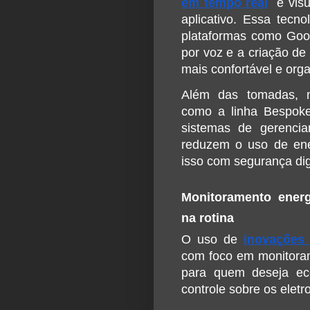
em tempo real
  e vis
aplicativo. Essa tecno
plataformas como Goo
por voz e a criação de 
mais confortável e org
Além das tomadas, ma
como a linha Bespoke A
sistemas de gerencia
reduzem o uso de ene
isso com segurança digi
Monitoramento energét
na rotina
O uso de 
inovações 
com foco em monitoram
para quem deseja eco
controle sobre os elet