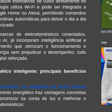
ualizar estimativas de custo diretamente no 
logia utiliza Wi-Fi e pode ser integrada a 
gle Home ou Alexa, permitindo comandos 
rotinas automáticas para deixar o dia a dia 
anizado.
(84) 99
rcas de eletrodomésticos conectados, 
I, já incorporam inteligência artificial e 
TOP
mento que otimizam o funcionamento e 
rgia sem prejudicar o desempenho, tudo 
tal reforçada.
ico inteligente: principais benefícios 
recentes na categoria de linha branca
ento energético traz vantagens concretas 
nomizar na conta de luz e melhorar o 
rodomésticos: