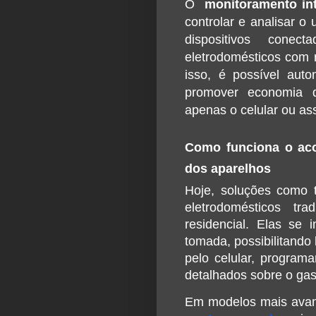
O  
monitoramento int
controlar e analisar o
dispositivos conec
eletrodomésticos com r
isso, é possível autom
promover economia d
apenas o celular ou ass
Como funciona o ac
dos aparelhos
Hoje, soluções como t
eletrodomésticos tr
residencial. Elas se 
tomada, possibilitando
pelo celular, programa
detalhados sobre o ga
Em modelos mais avanç