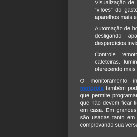
Visualização de 
“vilões” do gast
aparelhos mais ef
Automação de hor
desligando ap
desperdícios invi
Controle remot
cafeteiras, lumi
oferecendo mais 
motorola
 também pode
que permite programar
que não devem ficar l
em casa. Em grandes c
são usadas tanto em r
comprovando sua versa