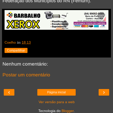
Federação dos Municípios do RN (Femurn).
Coelho
às
18:13
Compartilhar
Nenhum comentário:
Postar um comentário
‹
›
Página inicial
Ver versão para a web
Tecnologia do
Blogger
.