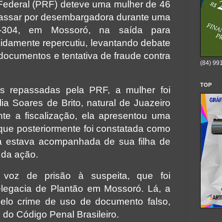
 Federal (PRF) deteve uma mulher de 46
passar por desembargadora durante uma
304, em Mossoró, na saída para
pidamente repercutiu, levantando debate
 documentos e tentativa de fraude contra
(84) 99
TOP
s repassadas pela PRF, a mulher foi
ia Soares de Brito, natural de Juazeiro
te a fiscalização, ela apresentou uma
que posteriormente foi constatada como
ita estava acompanhada de sua filha de
da ação.
voz de prisão à suspeita, que foi
legacia de Plantão em Mossoró. Lá, a
pelo crime de uso de documento falso,
8 do Código Penal Brasileiro.