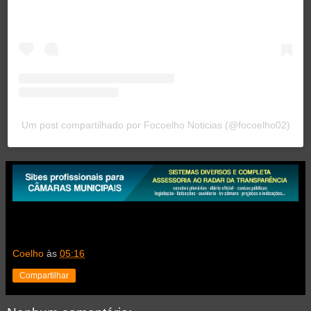
Um post compartilhado por Focoelho Noticias (@focoelho02)
Coelho
às
05:16
Compartilhar