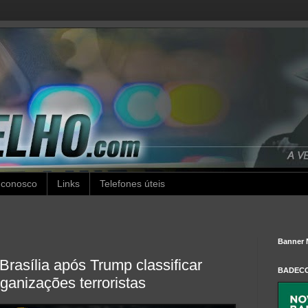
 conosco
Links
Telefones úteis
Banner 
rasília após Trump classificar
BADEC
anizações terroristas