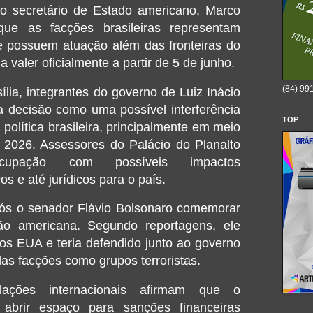
elo secretário de Estado americano,
Marco
que as facções brasileiras representam
e possuem atuação além das fronteiras do
a valer oficialmente a partir de 5 de junho.
(84) 99
ília, integrantes do governo de
Luiz Inácio
 decisão como uma possível interferência
TOP
política brasileira, principalmente em meio
e 2026. Assessores do Palácio do Planalto
ocupação com possíveis impactos
s e até jurídicos para o país.
ós o senador
Flávio Bolsonaro
comemorar
ão americana. Segundo reportagens, ele
os EUA e teria defendido junto ao governo
das facções como grupos terroristas.
elações internacionais afirmam que o
abrir espaço para sanções financeiras