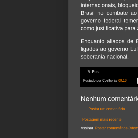
internacionais, bloquei
Brasil no combate ao 
governo federal teme
como justificativa par
Enquanto aliados de 
ligados ao governo Lu
soberania nacional.
Postado por
Coelho
às
09:18
Nenhum comentári
Postar um comentário
Postagem mais recente
Assinar:
Postar comentários (Atom