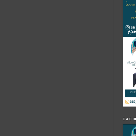
C & C H