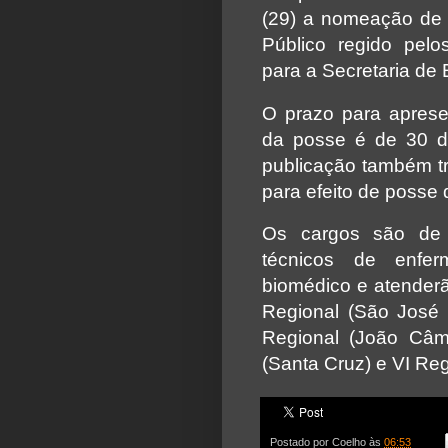
(29) a nomeação de
Público regido pel
para a Secretaria de
O prazo para apres
da posse é de 30 di
publicação também tr
para efeito de posse
Os cargos são de t
técnicos de enferm
biomédico e atenderão
Regional (São José d
Regional (João Câma
(Santa Cruz) e VI Reg
Postado por
Coelho
às
06:53