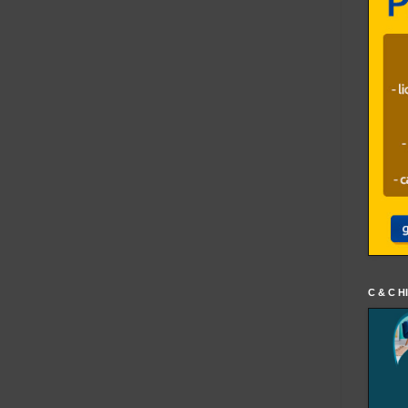
C & C H