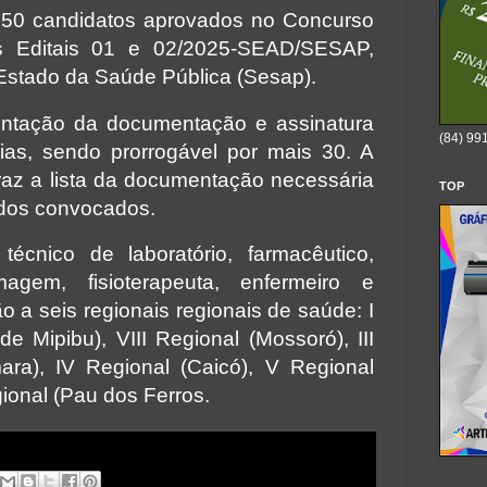
 50 candidatos aprovados no Concurso
os Editais 01 e 02/2025-SEAD/SESAP,
 Estado da Saúde Pública (Sesap).
entação da documentação e assinatura
(84) 99
as, sendo prorrogável por mais 30. A
az a lista da documentação necessária
TOP
 dos convocados.
écnico de laboratório, farmacêutico,
agem, fisioterapeuta, enfermeiro e
 a seis regionais regionais de saúde: I
e Mipibu), VIII Regional (Mossoró), III
ra), IV Regional (Caicó), V Regional
ional (Pau dos Ferros.