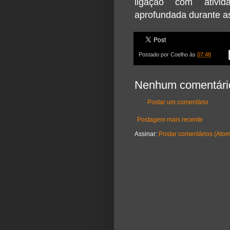
ligação com ativid
aprofundada durante as
Postado por
Coelho
às
07:48
Nenhum comentári
Postar um comentário
Postagem mais recente
Assinar:
Postar comentários (Atom