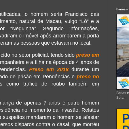
Farias e
ntificadas, o homem seria Francisco das
mento, natural de Macau, vulgo “Lô” e a
or “Neguinha”. Segundo informações,
vadiram o imóvel após arrombarem a porta
deram as pessoas que estavam no local.
ido no setor policial, tendo sido
preso em
mpanheira e a filha na época de 4 anos de
Pendencias.
Preso em 2018
durante um
ado de prisão em Pendências e
preso no
es como trafico de roubo também em
Farias 
Solar
riança de apenas 7 anos e outro homem
sidência no momento da invasão. Relatos
os suspeitos mandaram o homem se afastar
ersos disparos contra o casal, que morreu