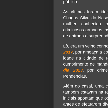
público.
As vítimas foram ide
Chagas Silva do Nasci
mulher conhecida p
criminosos armados in
de entrada e surpreen
Lô, era um velho conhec
2017
, por ameaça a co
idade na cidade de 
cumprimento de mand
dia 2023
, por crim
Pendencias.
Além do casal, uma c
também estavam na re
iniciais apontam que 
antes de efetuarem div