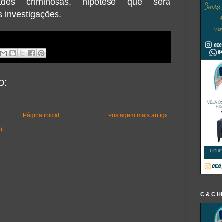
ades criminosas, hipótese que será
 investigações.
o:
Página inicial
Postagem mais antiga
)
C & C H