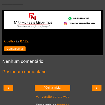
________
Coelho
às
07:27
Compartilhar
Nenhum comentário:
Postar um comentário
‹
›
Página inicial
Ver versão para a web
Tecnologia do
Blogger
.