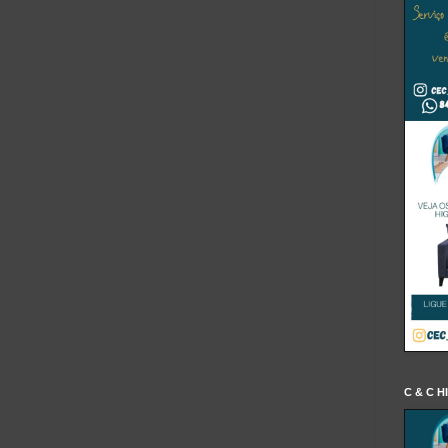
C & C H