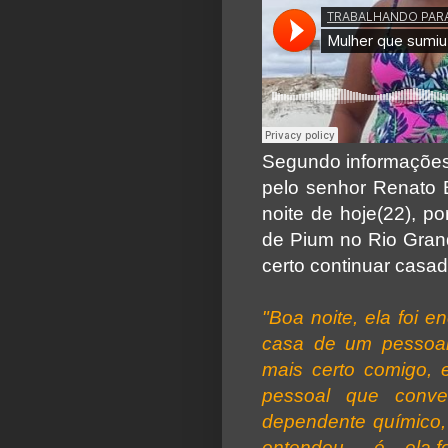
Segundo informações
pelo senhor Renato 
noite de hoje(22), po
de Pium no Rio Gran
certo continuar casa
"Boa noite, ela foi 
casa de um pessoal
mais certo comigo, e 
pessoal que conve
dependente químico, e
entendeu .... é... ela 