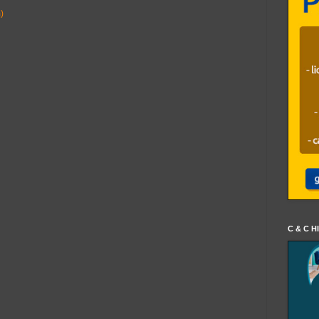
)
C & C H