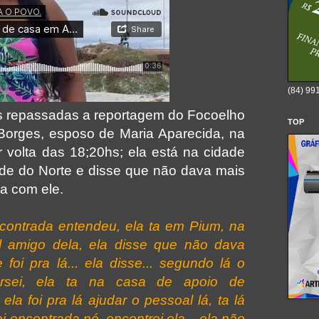
(84) 99
 repassadas a reportagem do Focoelho
TOP
Borges, esposo de Maria Aparecida, na
r volta das 18;20hs; ela está na cidade
de do Norte e disse que não dava mais
da com ele.
encontrada entendeu, ela ta em Pium, na
 amigo dela, ela disse que não dava
foi pra lá... ela disse... segundo lá o
rsei, ela ta na casa de apoio de
la foi pra lá ajudar o pessoal lá, ta lá
foi encontrada né, encontrei ela... ela não