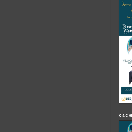
C & C H