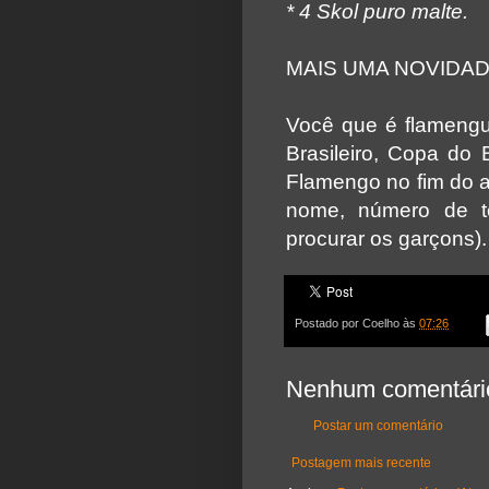
* 4 Skol puro malte.
MAIS UMA NOVIDA
Você que é flamengui
Brasileiro, Copa do 
Flamengo no fim do 
nome, número de t
procurar os garçons).
Postado por
Coelho
às
07:26
Nenhum comentári
Postar um comentário
Postagem mais recente