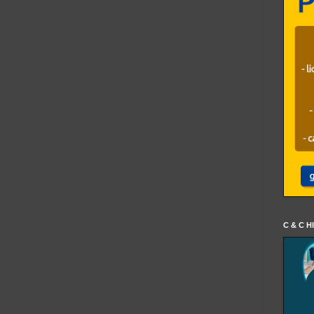
C & C H