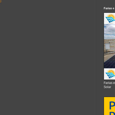
)
Farias e
Farias 
Solar