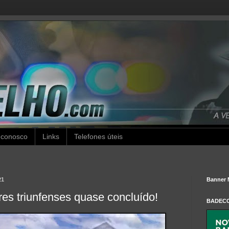
 conosco
Links
Telefones úteis
21
Banner 
s triunfenses quase concluído!
BADEC