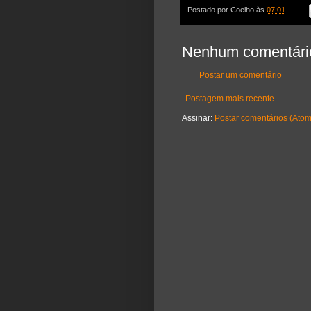
Postado por
Coelho
às
07:01
Nenhum comentári
Postar um comentário
Postagem mais recente
Assinar:
Postar comentários (Atom