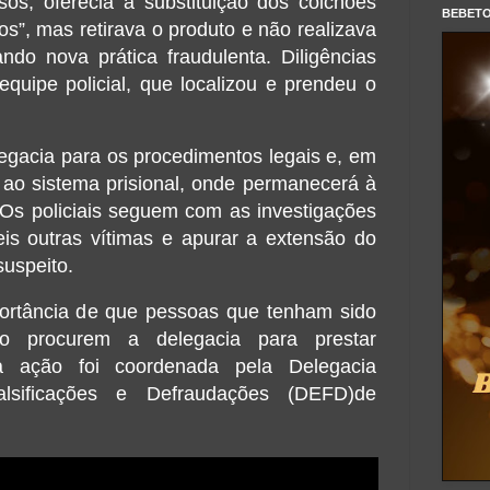
sos, oferecia a substituição dos colchões
BEBET
s”, mas retirava o produto e não realizava
ndo nova prática fraudulenta. Diligências
equipe policial, que localizou e prendeu o
legacia para os procedimentos legais e, em
ao sistema prisional, onde permanecerá à
 Os policiais seguem com as investigações
veis outras vítimas e apurar a extensão do
suspeito.
ortância de que pessoas que tenham sido
to procurem a delegacia para prestar
da ação foi coordenada pela Delegacia
alsificações e Defraudações (DEFD)de