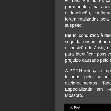
vítimas. Em outros ca
por modelos “mais novo
a devolução, configura
foram realizadas pela 
suspeito.
Ele foi conduzido à de
seguida, encaminhado 
disposição da Justiça.
para identificar possí
prejuízo causado pelo 
A PCRN reforça a imp
lesadas pelo suspei
esclarecimentos. To
Especializada em F
Mossoró.