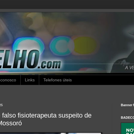
 conosco
Links
Telefones úteis
25
Banner 
 falso fisioterapeuta suspeito de
BADEC
 Mossoró