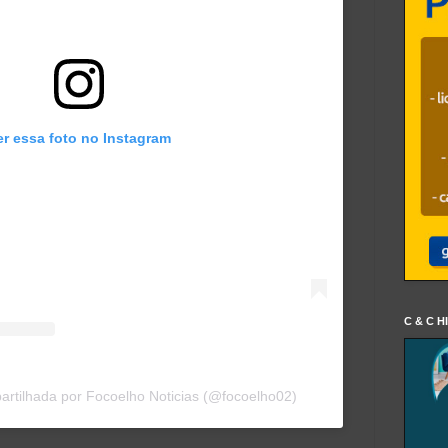
er essa foto no Instagram
C & C H
rtilhada por Focoelho Noticias (@focoelho02)