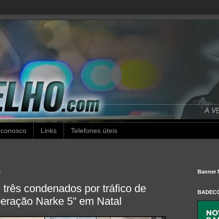
 conosco
Links
Telefones úteis
5
Banner 
e três condenados por tráfico de
BADEC
peração Narke 5” em Natal