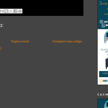
o:
Página inicial
Postagem mais antiga
)
C & C H