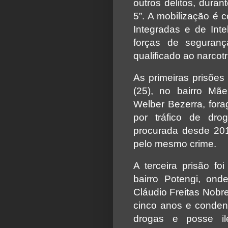
outros delitos, dura
5”. A mobilização é 
Integradas e de Int
forças de seguran
qualificado ao narcotr
As primeiras prisões
(25), no bairro Mã
Welber Bezerra, for
por tráfico de dro
procurada desde 20
pelo mesmo crime.
A terceira prisão fo
bairro Potengi, onde
Cláudio Freitas Nobre
cinco anos e conden
drogas e posse i