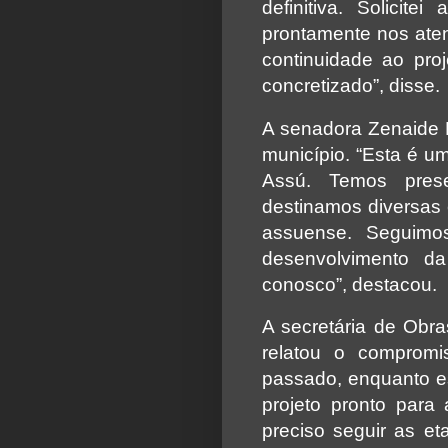
definitiva. Solici
prontamente nos aten
continuidade ao pro
concretizado”, disse.
A senadora Zenaide 
município. “Esta é u
Assú. Temos pres
destinamos diversas
assuense. Seguimo
desenvolvimento d
conosco”, destacou.
A secretária de Obr
relatou o comprom
passado, enquanto est
projeto pronto par
preciso seguir as et