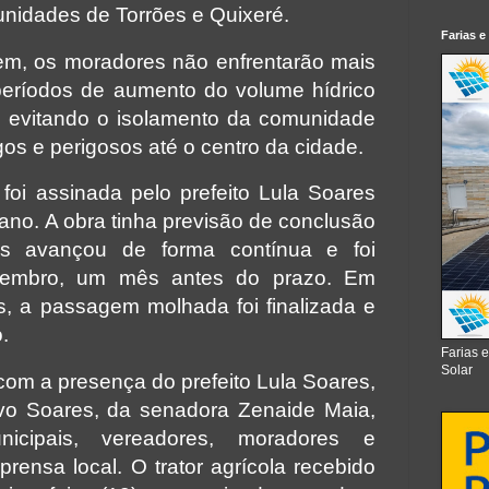
idades de Torrões e Quixeré.
Farias e
m, os moradores não enfrentarão mais
períodos de aumento do volume hídrico
 evitando o isolamento da comunidade
os e perigosos até o centro da cidade.
oi assinada pelo prefeito Lula Soares
ano. A obra tinha previsão de conclusão
s avançou de forma contínua e foi
vembro, um mês antes do prazo. Em
, a passagem molhada foi finalizada e
.
Farias 
Solar
com a presença do prefeito Lula Soares,
avo Soares, da senadora Zenaide Maia,
nicipais, vereadores, moradores e
rensa local. O trator agrícola recebido