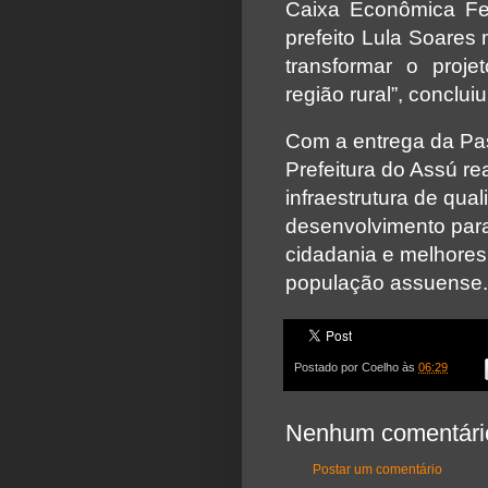
Caixa Econômica Fe
prefeito Lula Soares 
transformar o proje
região rural”, concluiu
Com a entrega da P
Prefeitura do Assú r
infraestrutura de qua
desenvolvimento para
cidadania e melhores
população assuense.
Postado por
Coelho
às
06:29
Nenhum comentári
Postar um comentário