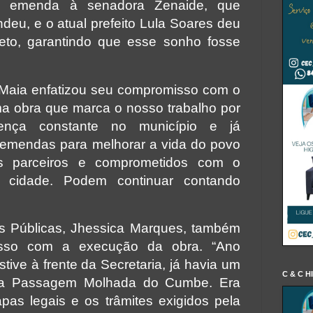
tei a emenda à senadora Zenaide, que
deu, e o atual prefeito Lula Soares deu
jeto, garantindo que esse sonho fosse
Maia enfatizou seu compromisso com o
ma obra que marca o nosso trabalho por
ença constante no município e já
 emendas para melhorar a vida do povo
s parceiros e comprometidos com o
a cidade. Podem continuar contando
as Públicas, Jhessica Marques, também
isso com a execução da obra. “Ano
ive à frente da Secretaria, já havia um
C & C H
a a Passagem Molhada do Cumbe. Era
apas legais e os trâmites exigidos pela