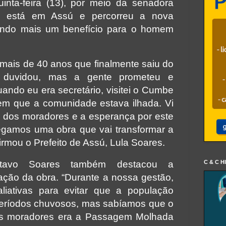
inta-feira (13), por meio da senadora
á está em Assú e percorreu a nova
ando mais um benefício para o homem
mais de 40 anos que finalmente saiu do
e duvidou, mas a gente prometeu e
ando eu era secretário, visitei o Cumbe
em que a comunidade estava ilhada. Vi
de dos moradores e a esperança por este
egamos uma obra que vai transformar a
irmou o Prefeito de Assú, Lula Soares.
C & C H
stavo Soares também destacou a
zação da obra. “Durante a nossa gestão,
liativas para evitar que a população
períodos chuvosos, mas sabíamos que o
os moradores era a Passagem Molhada