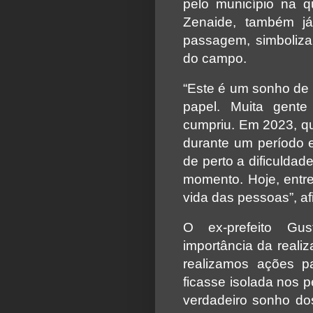
pelo município na qu
Zenaide, também j
passagem, simboliz
do campo.
“Este é um sonho de 
papel. Muita gent
cumpriu. Em 2023, qu
durante um período 
de perto a dificulda
momento. Hoje, entr
vida das pessoas”, af
O ex-prefeito Gu
importância da reali
realizamos ações pa
ficasse isolada nos 
verdadeiro sonho d