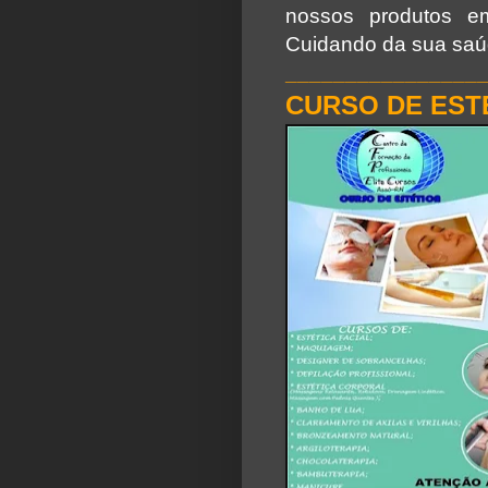
nossos produtos em
Cuidando da sua saúd
________________
CURSO DE
EST