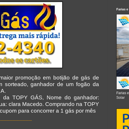
Farias e
maior promoção em
botijão
de gás de
um sorteado, ganhador de um fogão da
A.
Farias 
io da TOPY GÁS, Nome do ganhador:
Solar
 Rua: clara Macedo. Comprando na
TOPY
upom para concorrer a 1 gás por mês
___________