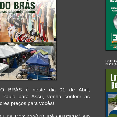
LOTEAM
FLOR(A
O BRÁS é neste dia 01 de Abril,
 Paulo para Assu, venha conferir as
ores preços para vocês!
ssu de Domingo(01) até Quarta(04) em