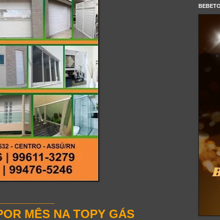
BEBET
___________
POR MÊS
NA TOPY GÁS