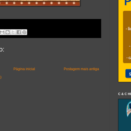
o:
Página inicial
Postagem mais antiga
)
C & C H