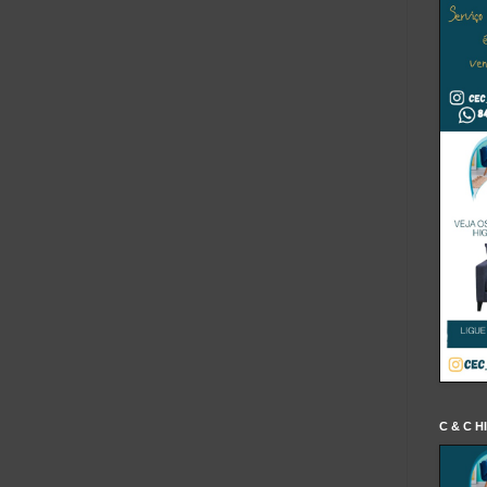
C & C H