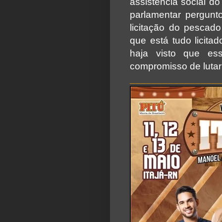
assistência social d
parlamentar pergun
licitação do pesca
que está tudo licita
haja visto que es
compromisso de lutar
________________