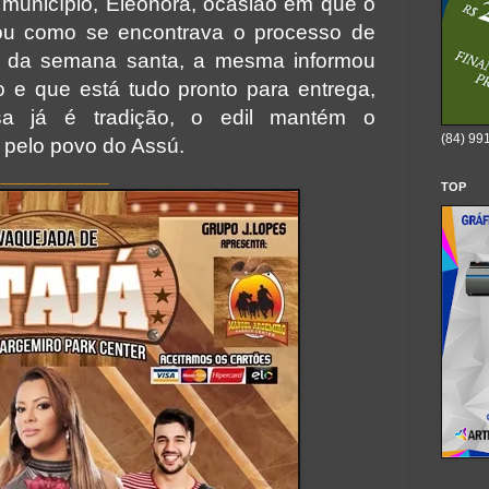
o município, Eleonora, ocasião em que o
tou como se encontrava o processo de
do da semana santa, a mesma informou
do e que está tudo pronto para entrega,
sa já é tradição, o edil mantém o
(84) 99
 pelo povo do Assú.
__________
TOP