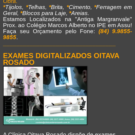
Obra.
*
Tijolos,
*
Telhas,
*
Brita,
*
Cimento,
*
Ferragem em
Geral,
*
Blocos para Laje,
*
Areias.
Estamos Localizados na "Antiga Margranvale"
Prox. ao Colégio Marcos Alberto no IPE em Assu!
Faça seu Orçamento pelo Fone:
(84) 9.9855-
9855
.
__________________________________
EXAMES DIGITALIZADOS OITAVA
ROSADO
A Clínica Oitava Rosado dispõe de exames