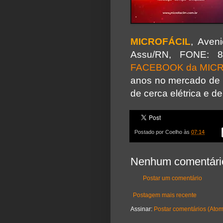
MICROFÁCIL
, Aven
Assu/RN, FONE: 84-
FACEBOOK da MIC
anos no mercado de 
de cerca elétrica e d
Postado por
Coelho
às
07:14
Nenhum comentári
Postar um comentário
Postagem mais recente
Assinar:
Postar comentários (Atom