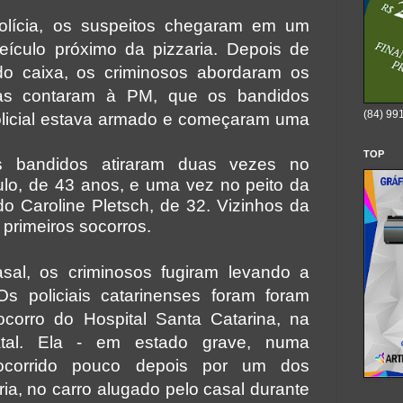
lícia, os suspeitos chegaram em um
eículo próximo da pizzaria. Depois de
do caixa, os criminosos abordaram os
has contaram à PM, que os bandidos
(84) 99
licial estava armado e começaram uma
TOP
 bandidos atiraram duas vezes no
lo, de 43 anos, e uma vez no peito da
do Caroline Pletsch, de 32. Vizinhos da
 primeiros socorros.
sal, os criminosos fugiram levando a
s policiais catarinenses foram foram
ocorro do Hospital Santa Catarina, na
tal. Ela - em estado grave, numa
socorrido pouco depois por um dos
ria, no carro alugado pelo casal durante