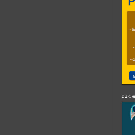
C & C H