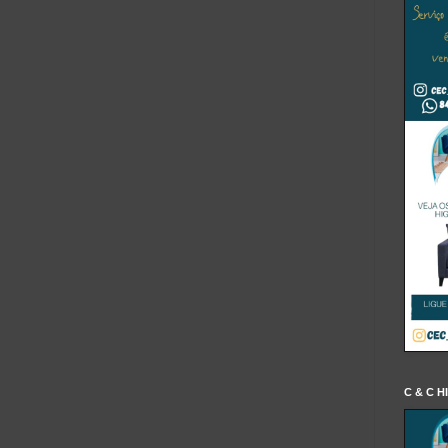
C & C H