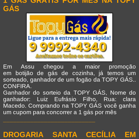
1 GÁS GRÁTIS
POR MÊS
NA TOPY
GÁS
Em Assu chegou a maior promoção
em
botijão
de gás de cozinha, já temos um
sorteado, ganhador de um fogão da TOPY GÁS..
CONFIRA.
Ganhador do sorteio da TOPY GÁS, Nome do
ganhador: Luiz Eufrásio Filho, Rua: clara
Macedo. Comprando na
TOPY GÁS você ganha
um cupom para concorrer a 1 gás por mês
___________________________
D
ROGARIA SANTA CECÍLIA EM