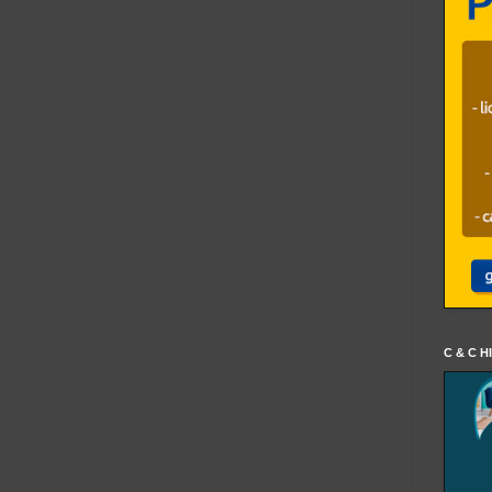
C & C H