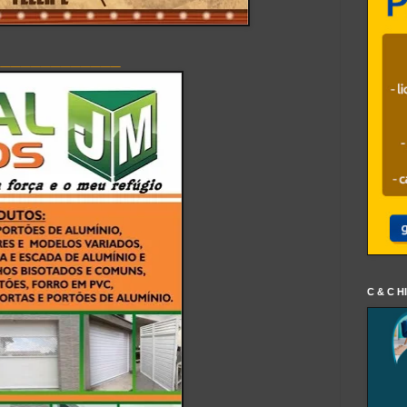
_____________
C & C H