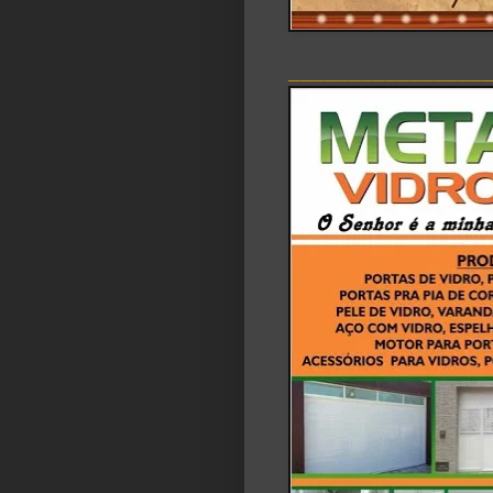
________________