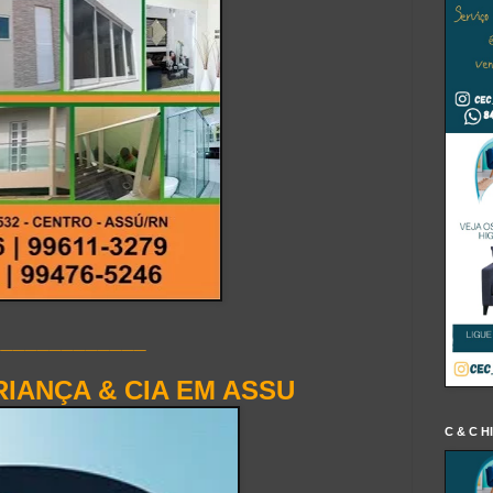
_____________
IANÇA & CIA EM ASSU
C & C H