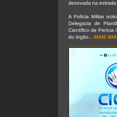
desovada na estrada 
A Polícia Militar is
Delegacia de Plant
Científico de Períci
do órgão...
MAIS IM
________________