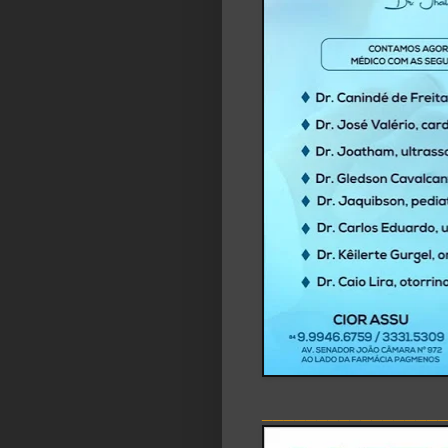
________________