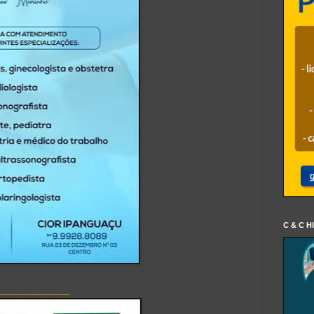
C & C H
__________