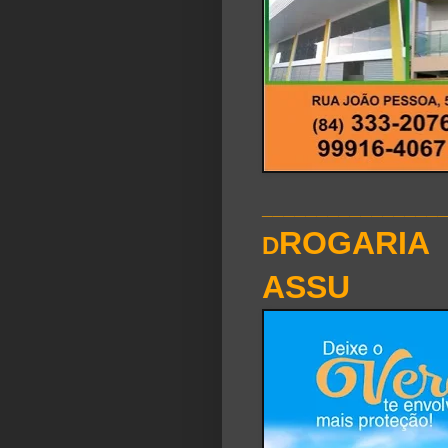
________________
ROGARIA
D
ASSU