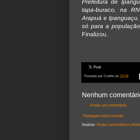
Prefeitura de Ipang
tapa-buraco, na RN
Arapuá e Ipanguaçu, 
só para a população
Finalizou.
Postado por
Coelho
às
15:08
Nenhum comentári
Postar um comentário
Postagem mais recente
Assinar:
Postar comentários (Atom