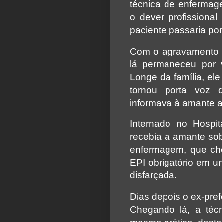
técnica de enfermag
o dever profissiona
paciente passaria por
Com o agravamento da
lá permaneceu por 
Longe da família, el
tornou porta voz 
informava à amante a r
Internado no Hospi
recebia a amante sob
enfermagem, que che
EPI obrigatório em u
disfarçada.
Dias depois o ex-pref
Chegando lá, a téc