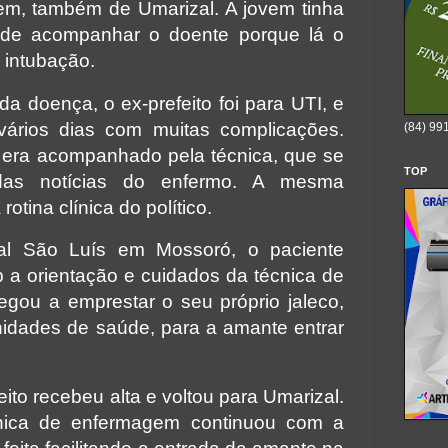
em, também de Umarizal. A jovem tinha
l de acompanhar o doente porque lá o
 intubação.
 doença, o ex-prefeito foi para UTI, e
vários dias com muitas complicações.
(84) 99
e era acompanhado pela técnica, que se
TOP
das notícias do enfermo. A mesma
otina clínica do político.
tal São Luís em Mossoró, o paciente
 a orientação e cuidados da técnica de
gou a emprestar o seu próprio jaleco,
nidades de saúde, para a amante entrar
eito recebeu alta e voltou para Umarizal.
nica de enfermagem continuou com a