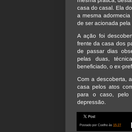
mesma prática, desta 
casa do casal. Ela d
a mesma adormecia a
de ser acionada pela 
A ação foi descobert
frente da casa dos p
de passar dias obs
pelas duas, técni
beneficiado, o ex-pre
Com a descoberta, a
casa pelos atos come
para o caso, pelo
depressão.
Postado por
Coelho
às
15:27