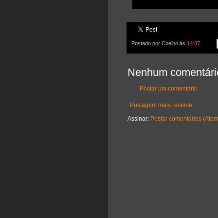
Postado por
Coelho
às
14:37
Nenhum comentári
Postar um comentário
Postagem mais recente
Assinar:
Postar comentários (Atom