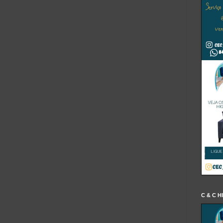
C & C H