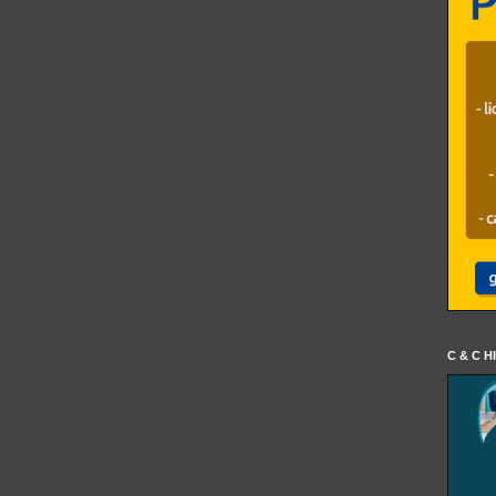
C & C H