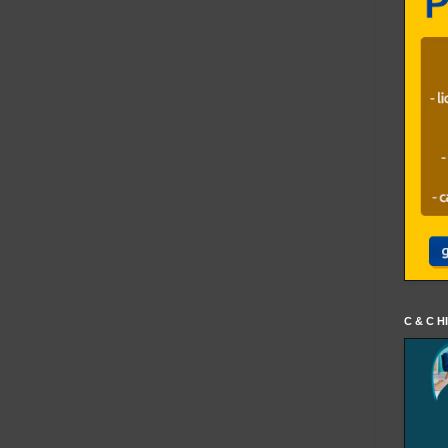
C & C H