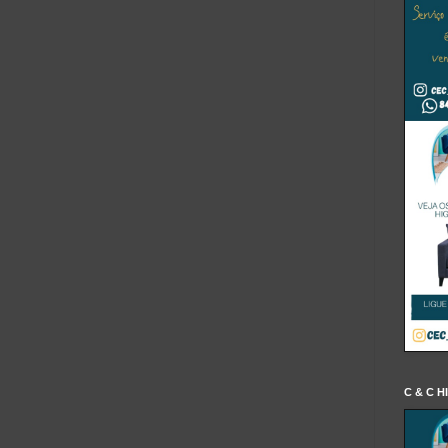
C & C H