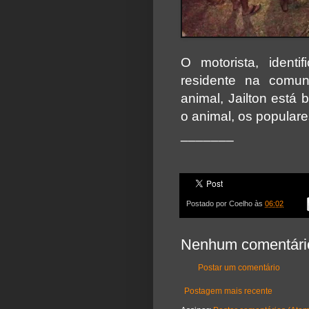
O motorista, ident
residente na comun
animal, Jailton está
o animal, os populare
_______
Postado por
Coelho
às
06:02
Nenhum comentári
Postar um comentário
Postagem mais recente