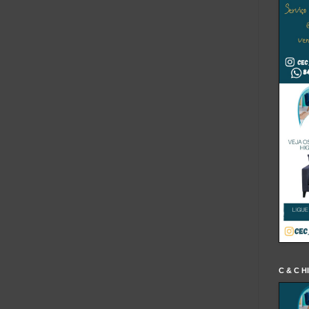
C & C H