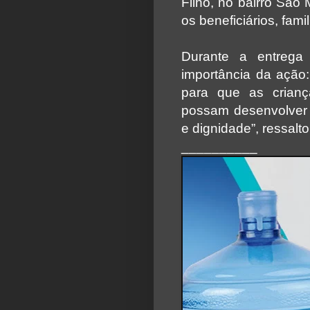
Filho, no bairro São
os beneficiários, fami
Durante a entrega 
importância da
ação:
para que as cria
possam desenvolver 
e dignidade”, ressalto
__________