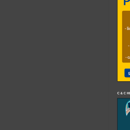
C & C H