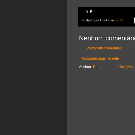
Postado por
Coelho
às
06:51
Nenhum comentári
Postar um comentário
Postagem mais recente
Assinar:
Postar comentários (Atom