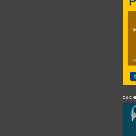
C & C H