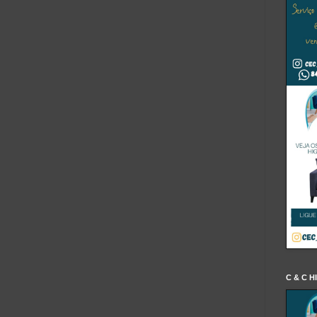
C & C H