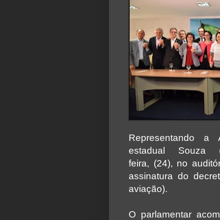
Representando a A
estadual Souza (
feira, (24), no audi
assinatura do decr
aviação).
O parlamentar acom