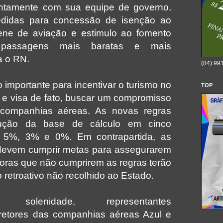
untamente com sua equipe de governo,
didas para concessão de isenção ao
ne de aviação e estimulo ao fomento
passagens mais baratas e mais
a o RN.
(84) 99
importante para incentivar o turismo no
TOP
 e visa de fato, buscar um compromisso
s companhias aéreas. As novas regras
ução da base de cálculo em cinco
, 5%, 3% e 0%. Em contrapartida, as
devem cumprir metas para assegurarem
oras que não cumprirem as regras terão
 retroativo não recolhido ao Estado.
solenidade, representantes
diretores das companhias aéreas Azul e