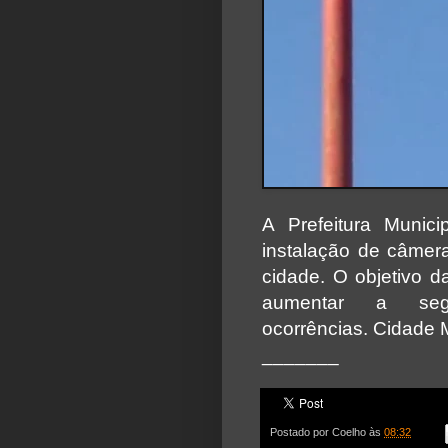
A Prefeitura Munic
instalação de câmera
cidade. O objetivo d
aumentar a seg
ocorrências.
Cidade M
_______
Postado por
Coelho
às
08:32